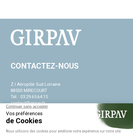
CONTACTEZ-NOUS
Z.I Aéropôle Sud Lorraine
88500 MIRECOURT
Tél. :
03.29.65.64.15
contact@girpav.fr
DÉCOUVREZ ÉGALEMENT :