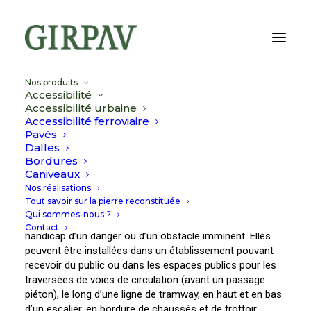
Nos produits
Accessibilité
Accessibilité urbaine
Accessibilité ferroviaire
Pavés
ACCESSIBILITÉ URBAINE
Dalles
Bordures
Caniveaux
Nos réalisations
Les bandes de guidage, les dalles podotactiles et les
Tout savoir sur la pierre reconstituée
dalles de zone d’attente ont une surface présentant des
Qui sommes-nous ?
reliefs pour prévenir les personnes en situation de
Contact
handicap d’un danger ou d’un obstacle imminent. Elles
peuvent être installées dans un établissement pouvant
recevoir du public ou dans les espaces publics pour les
traversées de voies de circulation (avant un passage
piéton), le long d’une ligne de tramway, en haut et en bas
d’un escalier, en bordure de chaussés et de trottoir, …