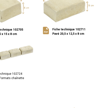
Fiche technique 102711
technique 102705
Pavé 20,5 x 12,5 x 8 cm
 x 15 x 8 cm
technique 102724
Formats chaînette