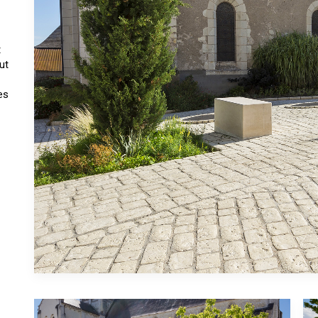
t
ut
es