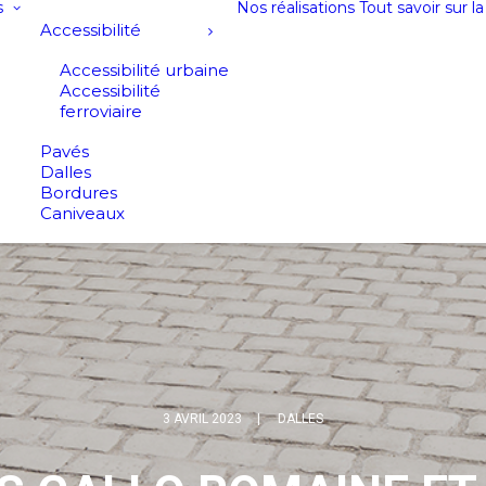
s
Nos réalisations
Tout savoir sur l
Accessibilité
Accessibilité urbaine
Accessibilité
ferroviaire
Pavés
Dalles
Bordures
Caniveaux
3 AVRIL 2023
|
DALLES